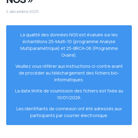
4 décembre 2025
La qualité des données NGS est évaluée sur les
échantillons 25-Multi-10 (programme Analyse
Multiparamétrique) et 25-BRCA-06 (Programme
Ovaire).
Veuillez vous référer aux instructions ci-contre avant
de procéder au téléchargement des fichiers bio-
informatiques.
La date limite de soumission des fichiers est fixée au
10/01/2026.
Les identifiants de connexion ont été adressés aux
participants par courrier électronique.